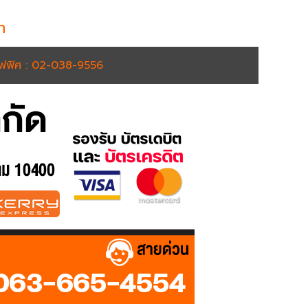
h
อฟฟิศ : 02-038-9556