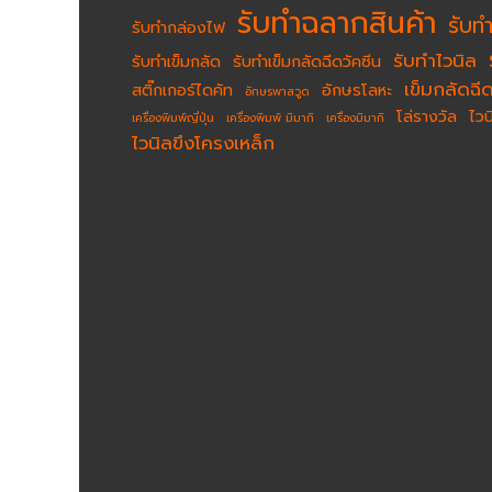
รับทำฉลากสินค้า
รับท
รับทำกล่องไฟ
รับทำไวนิล
รับทำเข็มกลัด
รับทำเข็มกลัดฉีดวัคซีน
เข็มกลัดฉีด
สติ๊กเกอร์ไดคัท
อักษรโลหะ
อักษรพาสวูด
โล่รางวัล
ไว
เครื่องพิมพ์ญี่ปุ่น
เครื่องพิมพ์ มิมากิ
เครื่องมิมากิ
ไวนิลขึงโครงเหล็ก