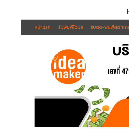
หน้าแรก
รับพิมพ์ไวนิล
รับตัด-พิมพ์สติกเกอ