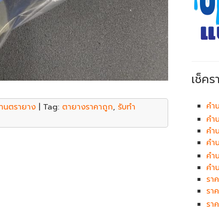
เช็คร
คำน
้านตรายาง
| Tag:
ตายางราคาถูก
,
รับทำ
คำน
คำน
คำ
คำ
คำน
ราค
ราค
ราค