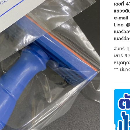
เลขที่ 
แขวงดิ
e-mail 
Line: @
เบอร์ออ
เบอร์มือ
จันทร์-ศ
เสาร์ 9
หยุดทุก
** มีช่า