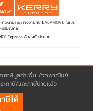
ส่ง คิดตามระยะทางจ่ายกับ LALAMOVE ในเขต
พ-ปริมณฑล
RY Express จัดส่งทั่วประเทศ
ดภาษีมูลค่าเพิ่ม /จดพาณิชย์
ำระภาษี/และภาษีป้ายแล้ว