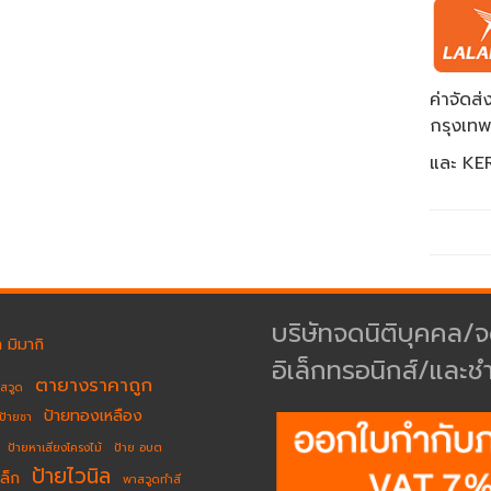
ค่าจัด
กรุงเท
และ KER
บริษัทจดนิติบุคคล/จ
 มิมากิ
อิเล็กทรอนิกส์/และช
ตายางราคาถูก
าสวูด
ป้ายทองเหลือง
ป้ายชา
ป้ายหาเสียงโครงไม้
ป้าย อบต
ป้ายไวนิล
ล็ก
พาสวูดทำสี