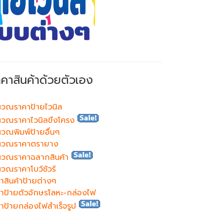
าคาสินค้าด้วยตัวเอง
วณราคาป้ายไวนิล
วณราคาไวนิลขึงโครง
วณพิมพ์ป้ายอื่นๆ
นวณราคาตรายาง
นวณราคาฉลากสินค้า
วณราคาโบว์ชัวร์
าสินค้าป้ายต่างๆ
าป้ายตัวอักษรโลหะ-กล่องไฟ
าป้ายกล่องไฟสำเร็จรูป