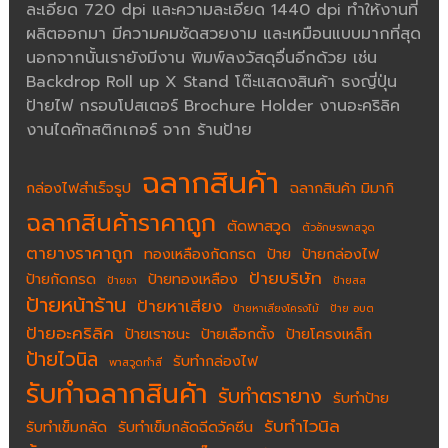
ละเอียด 720 dpi และความละเอียด 1440 dpi ทำให้งานที่
ผลิตออกมา มีความคมชัดสวยงาม และเหมือนแบบมากที่สุด
นอกจากนั้นเรายังมีงาน พิมพ์ลงวัสดุอื่นอีกด้วย เช่น
Backdrop Roll up X Stand โต๊ะแสดงสินค้า ธงญี่ปุ่น
ป้ายไฟ กรอบโปสเตอร์ Brochure Holder งานอะคริลิค
งานไดคัทสติกเกอร์ จาก ร้านป้าย
ฉลากสินค้า
กล่องไฟสำเร็จรูป
ฉลากสินค้า มิมากิ
ฉลากสินค้าราคาถูก
ตัดพาสวูด
ตัวอักษรพาสวูด
ตายางราคาถูก
ทองเหลืองกัดกรด
ป้าย
ป้ายกล่องไฟ
ป้ายบริษัท
ป้ายกัดกรด
ป้ายทองเหลือง
ป้ายชา
ป้ายสส
ป้ายหน้าร้าน
ป้ายหาเสียง
ป้ายหาเสียงโครงไม้
ป้าย อบต
ป้ายอะคริลิค
ป้ายเราชนะ
ป้ายเลือกตั้ง
ป้ายโครงเหล็ก
ป้ายไวนิล
รับทำกล่องไฟ
พาสวูดทำสี
รับทำฉลากสินค้า
รับทำตรายาง
รับทำป้าย
รับทำไวนิล
รับทำเข็มกลัด
รับทำเข็มกลัดฉีดวัคซีน