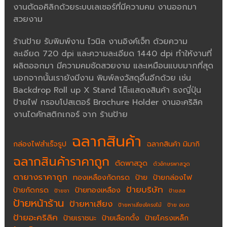
งานตัดอคิลิกด้วยระบบเลเซอร์ที่มีความคม งานออกมา
สวยงาม
ร้านป้าย รับพิมพ์งาน ไวนิล งานอิงค์เจ็ท ด้วยความ
ละเอียด 720 dpi และความละเอียด 1440 dpi ทำให้งานที่
ผลิตออกมา มีความคมชัดสวยงาม และเหมือนแบบมากที่สุด
นอกจากนั้นเรายังมีงาน พิมพ์ลงวัสดุอื่นอีกด้วย เช่น
Backdrop Roll up X Stand โต๊ะแสดงสินค้า ธงญี่ปุ่น
ป้ายไฟ กรอบโปสเตอร์ Brochure Holder งานอะคริลิค
งานไดคัทสติกเกอร์ จาก ร้านป้าย
ฉลากสินค้า
กล่องไฟสำเร็จรูป
ฉลากสินค้า มิมากิ
ฉลากสินค้าราคาถูก
ตัดพาสวูด
ตัวอักษรพาสวูด
ตายางราคาถูก
ทองเหลืองกัดกรด
ป้าย
ป้ายกล่องไฟ
ป้ายบริษัท
ป้ายกัดกรด
ป้ายทองเหลือง
ป้ายชา
ป้ายสส
ป้ายหน้าร้าน
ป้ายหาเสียง
ป้ายหาเสียงโครงไม้
ป้าย อบต
ป้ายอะคริลิค
ป้ายเราชนะ
ป้ายเลือกตั้ง
ป้ายโครงเหล็ก