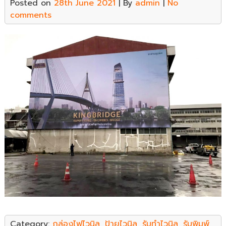
Posted on
28th June 2021
| By
admin
|
No
comments
Category:
กล่องไฟไวนิล
,
ป้ายไวนิล
,
รับทำไวนิล
,
รับพิมพ์