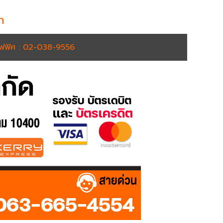
h
อฟฟิศ : 02-038-9556