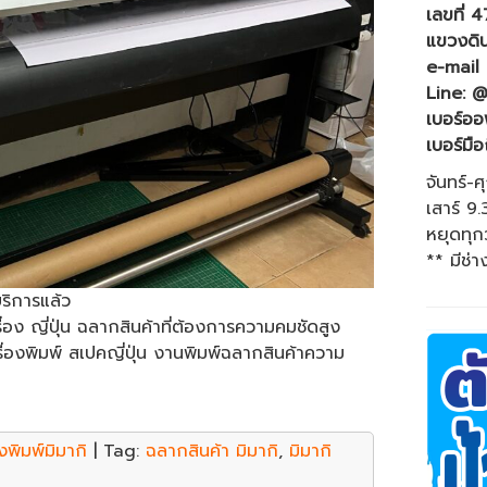
เลขที่ 
แขวงดิ
e-mail 
Line: @
เบอร์ออ
เบอร์มือ
จันทร์-ศ
เสาร์ 9
หยุดทุก
** มีช่า
บริการแล้ว
ื่อง ญี่ปุ่น ฉลากสินค้าที่ต้องการความคมชัดสูง
ื่องพิมพ์ สเปคญี่ปุ่น งานพิมพ์ฉลากสินค้าความ
องพิมพ์มิมากิ
| Tag:
ฉลากสินค้า มิมากิ
,
มิมากิ