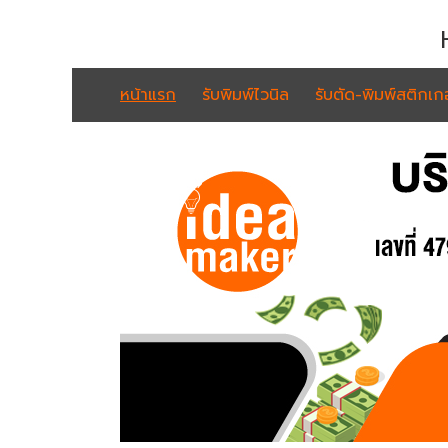
หน้าแรก
รับพิมพ์ไวนิล
รับตัด-พิมพ์สติกเกอ