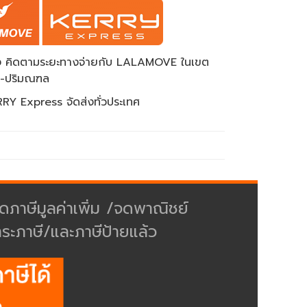
ส่ง คิดตามระยะทางจ่ายกับ LALAMOVE ในเขต
พ-ปริมณฑล
RY Express จัดส่งทั่วประเทศ
ดภาษีมูลค่าเพิ่ม /จดพาณิชย์
ำระภาษี/และภาษีป้ายแล้ว