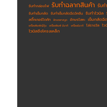
รับทำฉลากสินค้า
รับท
รับทำกล่องไฟ
รับทำไวนิล
รับทำเข็มกลัด
รับทำเข็มกลัดฉีดวัคซีน
เข็มกลัดฉีด
สติ๊กเกอร์ไดคัท
อักษรโลหะ
อักษรพาสวูด
โล่รางวัล
ไว
เครื่องพิมพ์ญี่ปุ่น
เครื่องพิมพ์ มิมากิ
เครื่องมิมากิ
ไวนิลขึงโครงเหล็ก