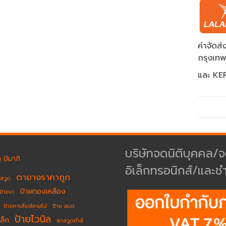
ค่าจัด
กรุงเท
และ KER
บริษัทจดนิติบุคคล/จ
 มิมากิ
อิเล็กทรอนิกส์/และช
ตายางราคาถูก
าสวูด
ป้ายทองเหลือง
ป้ายชา
ป้ายหาเสียงโครงไม้
ป้าย อบต
ป้ายไวนิล
ล็ก
พาสวูดทำสี