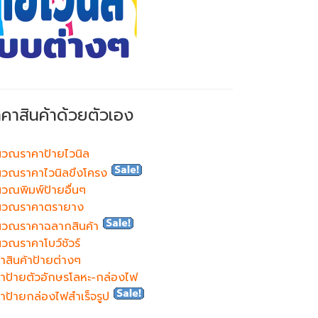
าคาสินค้าด้วยตัวเอง
วณราคาป้ายไวนิล
วณราคาไวนิลขึงโครง
วณพิมพ์ป้ายอื่นๆ
นวณราคาตรายาง
นวณราคาฉลากสินค้า
วณราคาโบว์ชัวร์
าสินค้าป้ายต่างๆ
าป้ายตัวอักษรโลหะ-กล่องไฟ
าป้ายกล่องไฟสำเร็จรูป