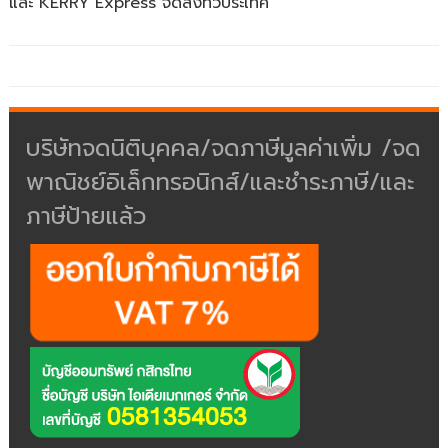
และ KERRY Express จัดส่งทั่วประเทศ
บริษัทจดนิติบุคคล/จดภาษีมูลค่าเพิ่ม /จด
พาณิชย์อิเล็กทรอนิกส์/และชำระภาษี/และ
ภาษีป้ายแล้ว