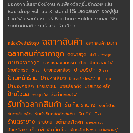
นอกจากนั้นเรายังมีงาน พิมพ์ลงวัสดุอื่นอีกด้วย เช่น
Backdrop Roll up X Stand โต๊ะแสดงสินค้า ธงญี่ปุ่น
ป้ายไฟ กรอบโปสเตอร์ Brochure Holder งานอะคริลิค
งานไดคัทสติกเกอร์ จาก ร้านป้าย
ฉลากสินค้า
กล่องไฟสำเร็จรูป
ฉลากสินค้า มิมากิ
ฉลากสินค้าราคาถูก
ตัดพาสวูด
ตัวอักษรพาสวูด
ตายางราคาถูก
ทองเหลืองกัดกรด
ป้าย
ป้ายกล่องไฟ
ป้ายบริษัท
ป้ายกัดกรด
ป้ายทองเหลือง
ป้ายชา
ป้ายสส
ป้ายหน้าร้าน
ป้ายหาเสียง
ป้ายหาเสียงโครงไม้
ป้าย อบต
ป้ายอะคริลิค
ป้ายเราชนะ
ป้ายเลือกตั้ง
ป้ายโครงเหล็ก
ป้ายไวนิล
รับทำกล่องไฟ
พาสวูดทำสี
รับทำฉลากสินค้า
รับทำตรายาง
รับทำป้าย
รับทำไวนิล
รับทำเข็มกลัด
รับทำเข็มกลัดฉีดวัคซีน
ร้านตรายาง
ร้านป้าย
สติ๊กเกอร์ไดคัท
อักษรพาสวูด
เข็มกลัดฉีดวัคซีน
อักษรโลหะ
เข็มกลัดประชุม
เครื่องพิมพ์ญี่ปุ่น