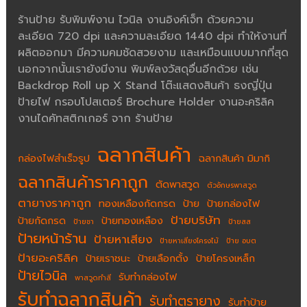
ร้านป้าย รับพิมพ์งาน ไวนิล งานอิงค์เจ็ท ด้วยความ
ละเอียด 720 dpi และความละเอียด 1440 dpi ทำให้งานที่
ผลิตออกมา มีความคมชัดสวยงาม และเหมือนแบบมากที่สุด
นอกจากนั้นเรายังมีงาน พิมพ์ลงวัสดุอื่นอีกด้วย เช่น
Backdrop Roll up X Stand โต๊ะแสดงสินค้า ธงญี่ปุ่น
ป้ายไฟ กรอบโปสเตอร์ Brochure Holder งานอะคริลิค
งานไดคัทสติกเกอร์ จาก ร้านป้าย
ฉลากสินค้า
กล่องไฟสำเร็จรูป
ฉลากสินค้า มิมากิ
ฉลากสินค้าราคาถูก
ตัดพาสวูด
ตัวอักษรพาสวูด
ตายางราคาถูก
ทองเหลืองกัดกรด
ป้าย
ป้ายกล่องไฟ
ป้ายบริษัท
ป้ายกัดกรด
ป้ายทองเหลือง
ป้ายชา
ป้ายสส
ป้ายหน้าร้าน
ป้ายหาเสียง
ป้ายหาเสียงโครงไม้
ป้าย อบต
ป้ายอะคริลิค
ป้ายเราชนะ
ป้ายเลือกตั้ง
ป้ายโครงเหล็ก
ป้ายไวนิล
รับทำกล่องไฟ
พาสวูดทำสี
รับทำฉลากสินค้า
รับทำตรายาง
รับทำป้าย