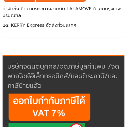
ค่าจัดส่ง คิดตามระยะทางจ่ายกับ LALAMOVE ในเขตกรุงเทพ-
ปริมณฑล
และ KERRY Express จัดส่งทั่วประเทศ
บริษัทจดนิติบุคคล/จดภาษีมูลค่าเพิ่ม /จด
พาณิชย์อิเล็กทรอนิกส์/และชำระภาษี/และ
ภาษีป้ายแล้ว