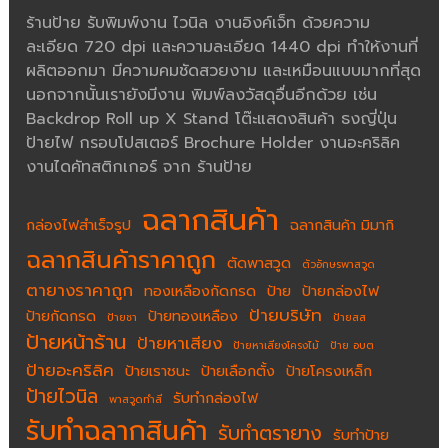
ร้านป้าย รับพิมพ์งาน ไวนิล งานอิงค์เจ็ท ด้วยความ
ละเอียด 720 dpi และความละเอียด 1440 dpi ทำให้งานที่
ผลิตออกมา มีความคมชัดสวยงาม และเหมือนแบบมากที่สุด
นอกจากนั้นเรายังมีงาน พิมพ์ลงวัสดุอื่นอีกด้วย เช่น
Backdrop Roll up X Stand โต๊ะแสดงสินค้า ธงญี่ปุ่น
ป้ายไฟ กรอบโปสเตอร์ Brochure Holder งานอะคริลิค
งานไดคัทสติกเกอร์ จาก ร้านป้าย
ฉลากสินค้า
กล่องไฟสำเร็จรูป
ฉลากสินค้า มิมากิ
ฉลากสินค้าราคาถูก
ตัดพาสวูด
ตัวอักษรพาสวูด
ตายางราคาถูก
ทองเหลืองกัดกรด
ป้าย
ป้ายกล่องไฟ
ป้ายบริษัท
ป้ายกัดกรด
ป้ายทองเหลือง
ป้ายชา
ป้ายสส
ป้ายหน้าร้าน
ป้ายหาเสียง
ป้ายหาเสียงโครงไม้
ป้าย อบต
ป้ายอะคริลิค
ป้ายเราชนะ
ป้ายเลือกตั้ง
ป้ายโครงเหล็ก
ป้ายไวนิล
รับทำกล่องไฟ
พาสวูดทำสี
รับทำฉลากสินค้า
รับทำตรายาง
รับทำป้าย