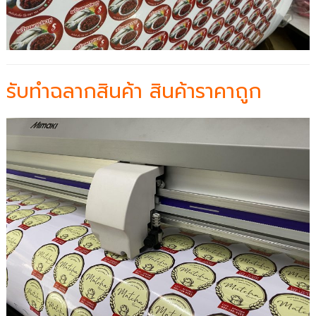
รับทำฉลากสินค้า สินค้าราคาถูก