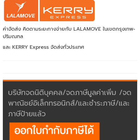
ค่าจัดส่ง คิดตามระยะทางจ่ายกับ LALAMOVE ในเขตกรุงเทพ-
ปริมณฑล
และ KERRY Express จัดส่งทั่วประเทศ
บริษัทจดนิติบุคคล/จดภาษีมูลค่าเพิ่ม /จด
พาณิชย์อิเล็กทรอนิกส์/และชำระภาษี/และ
ภาษีป้ายแล้ว