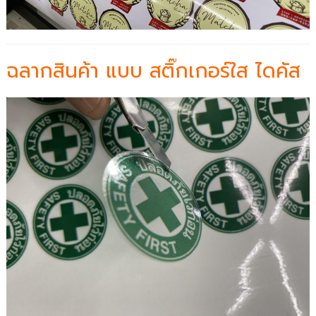
ฉลากสินค้า แบบ สติ๊กเกอร์ใส ไดคัส