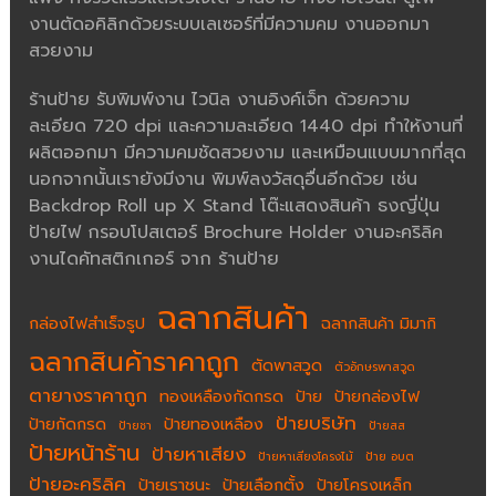
งานตัดอคิลิกด้วยระบบเลเซอร์ที่มีความคม งานออกมา
สวยงาม
ร้านป้าย รับพิมพ์งาน ไวนิล งานอิงค์เจ็ท ด้วยความ
ละเอียด 720 dpi และความละเอียด 1440 dpi ทำให้งานที่
ผลิตออกมา มีความคมชัดสวยงาม และเหมือนแบบมากที่สุด
นอกจากนั้นเรายังมีงาน พิมพ์ลงวัสดุอื่นอีกด้วย เช่น
Backdrop Roll up X Stand โต๊ะแสดงสินค้า ธงญี่ปุ่น
ป้ายไฟ กรอบโปสเตอร์ Brochure Holder งานอะคริลิค
งานไดคัทสติกเกอร์ จาก ร้านป้าย
ฉลากสินค้า
กล่องไฟสำเร็จรูป
ฉลากสินค้า มิมากิ
ฉลากสินค้าราคาถูก
ตัดพาสวูด
ตัวอักษรพาสวูด
ตายางราคาถูก
ทองเหลืองกัดกรด
ป้าย
ป้ายกล่องไฟ
ป้ายบริษัท
ป้ายกัดกรด
ป้ายทองเหลือง
ป้ายชา
ป้ายสส
ป้ายหน้าร้าน
ป้ายหาเสียง
ป้ายหาเสียงโครงไม้
ป้าย อบต
ป้ายอะคริลิค
ป้ายเราชนะ
ป้ายเลือกตั้ง
ป้ายโครงเหล็ก