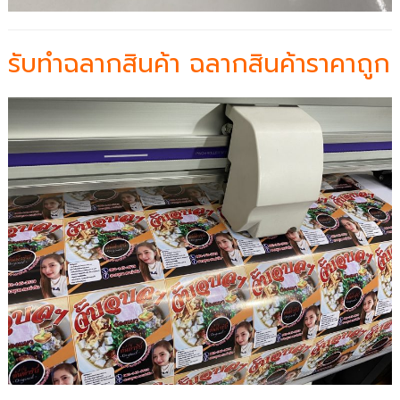
รับทำฉลากสินค้า ฉลากสินค้าราคาถูก