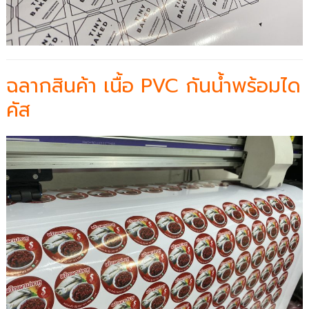
ฉลากสินค้า เนื้อ PVC กันน้ำพร้อมได
คัส