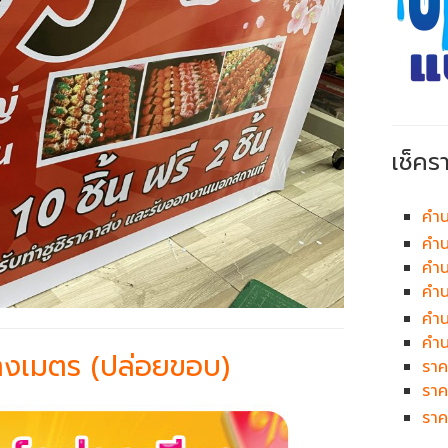
เช็คร
คำน
คำน
คำน
คำ
คำ
คำน
รางเมตร (ปล่อยขอบ)
ราค
ราค
ราค