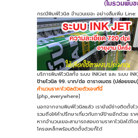
กรณีพิมพ์ไวนิล จำนวนเยอะ อย่างลืมเพิ่ม Line
บริการพิมพ์ไวนิลทั้ง ระบบ INKJet และ ระบบ IN
ป้ายไวนิล 99. บาท/ต่อ ตารางเมตร (ปล่อยขอบ
คำนวนราคาไวนิลด้วยตัวเองที่นี่
[php_everywhere]
นอกจากงานพิมพ์ไวนิลแล้ว เรายังมีช่างติดตั้งไว
รวมถึงให้คำปรึกษาเกี่ยวกับภาษีป้ายอีกด้วย ราค
หากจำนวนเยอะสามารถสอบถามราคาไวนิลได้โดยต
โครงเหล็กพร้อมติดตั้งด้วยก็ได้