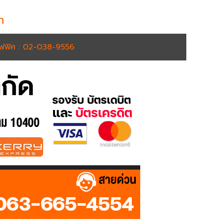
h
อฟฟิศ : 02-038-9556