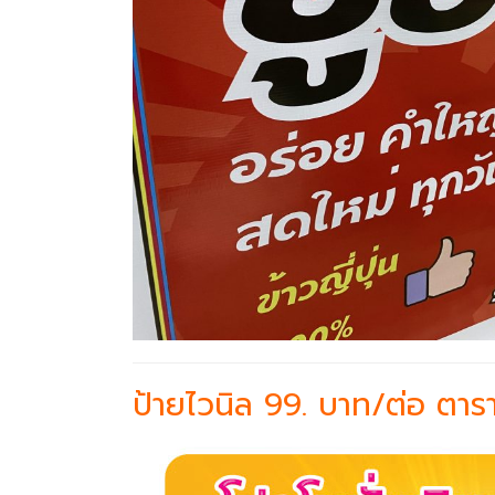
ป้ายไวนิล 99. บาท/ต่อ ตา