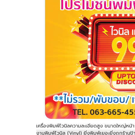
เครื่องพิมพ์ไวนิลความละเอียดสูง ขนาดใหญ่หน้
งานพิมพ์ไวนิล (Vinyl) ยิ่งพิมพ์เยอะยิ่งถูกร้