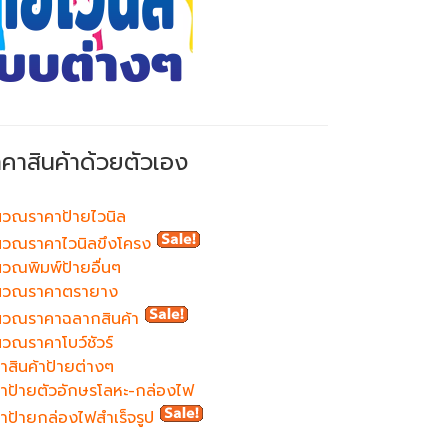
าคาสินค้าด้วยตัวเอง
วณราคาป้ายไวนิล
วณราคาไวนิลขึงโครง
วณพิมพ์ป้ายอื่นๆ
นวณราคาตรายาง
นวณราคาฉลากสินค้า
วณราคาโบว์ชัวร์
าสินค้าป้ายต่างๆ
าป้ายตัวอักษรโลหะ-กล่องไฟ
าป้ายกล่องไฟสำเร็จรูป