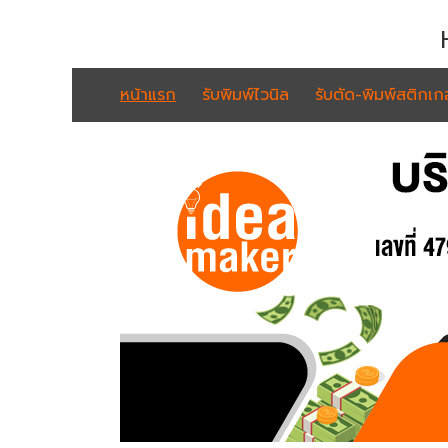
หน้าแรก
รับพิมพ์ไวนิล
รับตัด-พิมพ์สติกเกอ