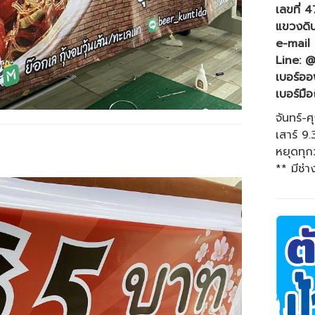
เลขที่ 
แขวงดิ
e-mail 
Line: @
เบอร์ออ
เบอร์มือ
จันทร์-ศ
เสาร์ 9
หยุดทุก
** มีช่า